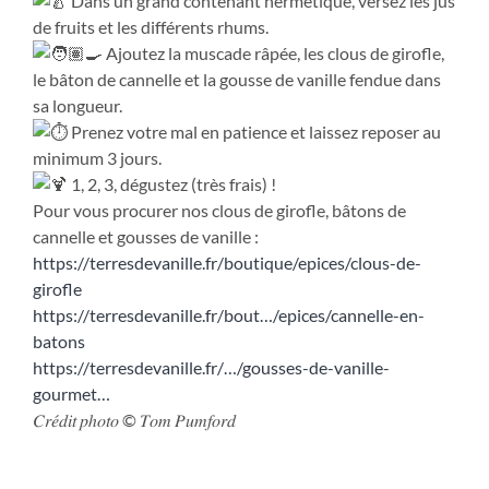
Dans un grand contenant hermétique, versez les jus
de fruits et les différents rhums.
Ajoutez la muscade râpée, les clous de girofle,
le bâton de cannelle et la gousse de vanille fendue dans
sa longueur.
Prenez votre mal en patience et laissez reposer au
minimum 3 jours.
1, 2, 3, dégustez (très frais) !
Pour vous procurer nos clous de girofle, bâtons de
cannelle et gousses de vanille :
https://terresdevanille.fr/boutique/epices/clous-de-
girofle
https://terresdevanille.fr/bout…/epices/cannelle-en-
batons
https://terresdevanille.fr/…/gousses-de-vanille-
gourmet…
𝐶𝑟𝑒́𝑑𝑖𝑡 𝑝ℎ𝑜𝑡𝑜 © 𝑇𝑜𝑚 𝑃𝑢𝑚𝑓𝑜𝑟𝑑