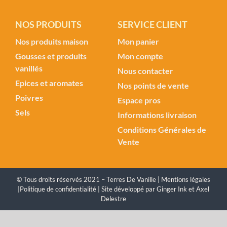
NOS PRODUITS
SERVICE CLIENT
Nos produits maison
Mon panier
Gousses et produits
Mon compte
vanillés
Nous contacter
Epices et aromates
Nos points de vente
Poivres
Espace pros
Sels
Informations livraison
Conditions Générales de
Vente
© Tous droits réservés 2021 – Terres De Vanille |
Mentions légales
|
Politique de confidentialité
| Site développé par
Ginger Ink
et
Axel
Delestre