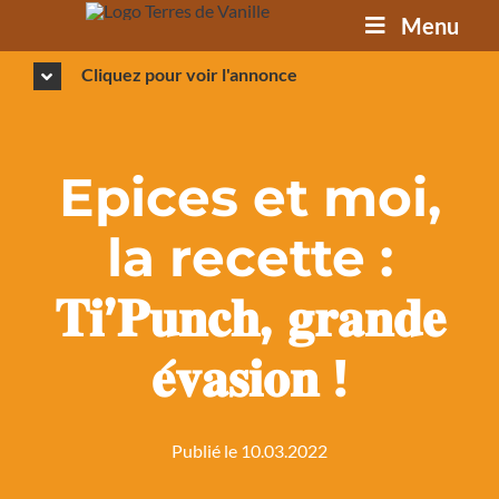
Passer
Menu
au
contenu
Cliquez pour voir l'annonce
Epices et moi,
la recette :
𝐓𝐢’𝐏𝐮𝐧𝐜𝐡, 𝐠𝐫𝐚𝐧𝐝𝐞
𝐞́𝐯𝐚𝐬𝐢𝐨𝐧 !
Publié le 10.03.2022