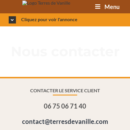
Passer
Menu
au
contenu
Cliquez pour voir l'annonce
Nous contacter
CONTACTER LE SERVICE CLIENT
06 75 06 71 40
contact@terresdevanille.com