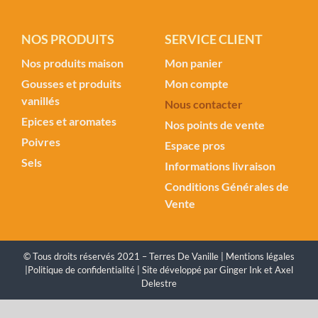
NOS PRODUITS
SERVICE CLIENT
Nos produits maison
Mon panier
Gousses et produits
Mon compte
vanillés
Nous contacter
Epices et aromates
Nos points de vente
Poivres
Espace pros
Sels
Informations livraison
Conditions Générales de
Vente
© Tous droits réservés 2021 – Terres De Vanille |
Mentions légales
|
Politique de confidentialité
| Site développé par
Ginger Ink
et
Axel
Delestre