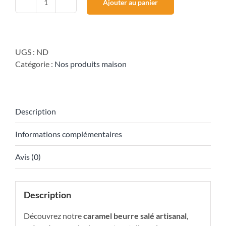
Ajouter au panier
quantité
de
Caramel
beurre
UGS :
ND
salé
Catégorie :
Nos produits maison
Description
Informations complémentaires
Avis (0)
Description
Découvrez notre
caramel beurre salé artisanal
,