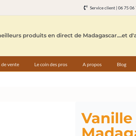
Service client | 06 75 06
eilleurs produits en direct de Madagascar....et d'a
 de vente
Le coin des pros
A propos
Blog
Vanill
Madag