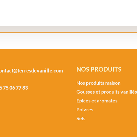
NOS PRODUITS
ontact@terresdevanille.com
Nos produits maison
6 75 06 77 83
Gousses et produits vanillés
Epices et aromates
Poivres
Sels