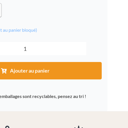
out au panier bloqué)
quantité
de
Vanille
Ajouter au panier
Pompona
de
Madagascar
emballages sont recyclables, pensez au tri !