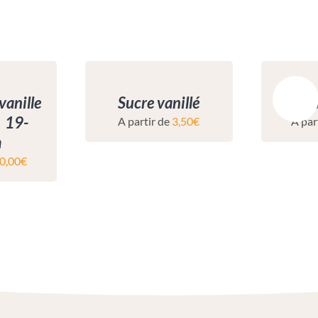
Promo !
vanille
Sucre vanillé
Cavia
| 19-
A partir de
3,50
€
A par
m
0,00
€