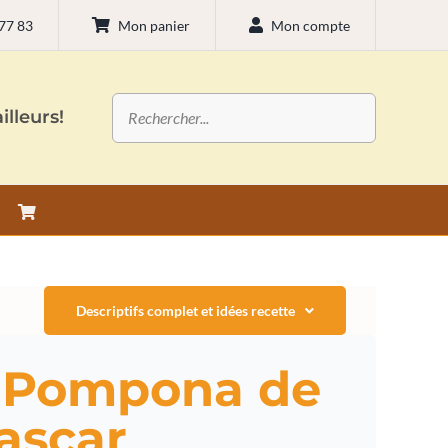
 77 83
Mon panier
Mon compte
illeurs!
Descriptifs complet et idées recette
e Pompona de
ascar