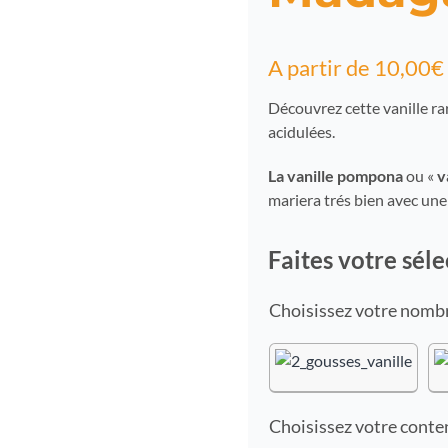
A partir de
10,00
€
Découvrez cette vanille r
acidulées.
La vanille pompona
ou «
v
mariera trés bien avec u
Faites votre séle
nombr
conte