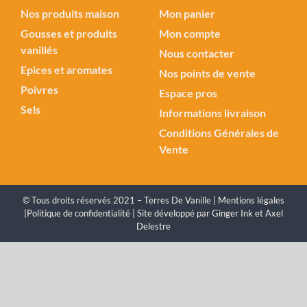
Nos produits maison
Mon panier
Gousses et produits
Mon compte
vanillés
Nous contacter
Epices et aromates
Nos points de vente
Poivres
Espace pros
Sels
Informations livraison
Conditions Générales de
Vente
© Tous droits réservés 2021 – Terres De Vanille |
Mentions légales
|
Politique de confidentialité
| Site développé par
Ginger Ink
et
Axel
Delestre