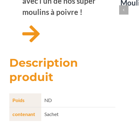
avec l’un de nos super
Mouli
moulins à poivre !
Description
produit
Poids
ND
contenant
Sachet