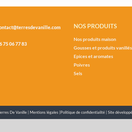
NOS PRODUITS
ontact@terresdevanille.com
Nos produits maison
6 75 06 77 83
Gousses et produits vanillés
Epices et aromates
Poivres
Sels
erres De Vanille |
Mentions légales
|
Politique de confidentialité
| Site développ