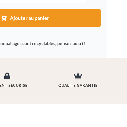
de
Baie
Ajouter au panier
verveine
(poivre
Mang
emballages sont recyclables, pensez au tri !
Tang)
ENT SECURISE
QUALITE GARANTIE