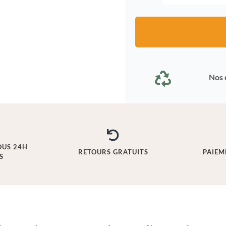
Nos 
OUS 24H
RETOURS GRATUITS
PAIEM
S
S
S
t
t