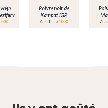
uvage
Poivre noir de
Poiv
erifery
Kampot IGP
Ma
5,00
€
A partir de
6,00
€
A pa