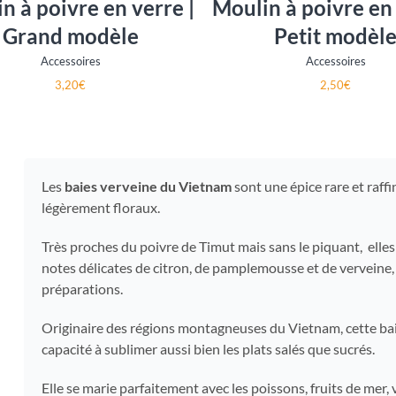
n à poivre en verre |
Moulin à poivre en 
o
o
c
c
Grand modèle
Petit modèl
k
k
é
é
Accessoires
Accessoires
p
p
u
u
3,20
€
2,50
€
i
i
s
s
é
é
Les
baies verveine du Vietnam
sont une épice rare et raff
légèrement floraux.
Très proches du poivre de Timut mais sans le piquant, elle
notes délicates de citron, de pamplemousse et de verveine,
préparations.
Originaire des régions montagneuses du Vietnam, cette bai
capacité à sublimer aussi bien les plats salés que sucrés.
Elle se marie parfaitement avec les poissons, fruits de mer,