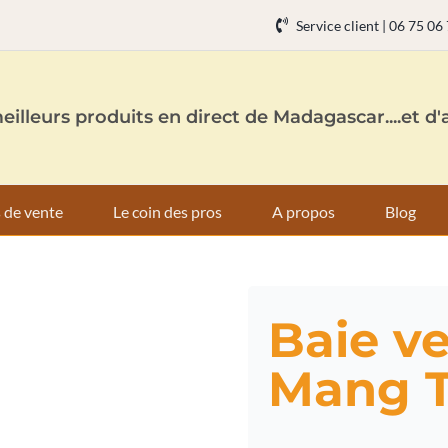
Service client | 06 75 06
eilleurs produits en direct de Madagascar....et d'a
 de vente
Le coin des pros
A propos
Blog
Baie ve
Mang T