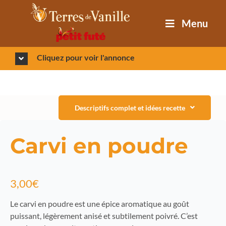
Passer
au
Menu
contenu
Cliquez pour voir l'annonce
Descriptifs complet et idées recette
Carvi en poudre
3,00
€
Le carvi en poudre est une épice aromatique au goût
puissant, légèrement anisé et subtilement poivré. C’est