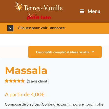
Passer
au
Menu
contenu
Cliquez pour voir l'annonce
Descriptifs complet et idées recette
Massala
(
1
avis client)
Noté
1
5.00
sur
5 basé sur
A partir de
4,00
€
notation
client
Composé de 5 épices (Coriandre, Cumin, poivre noir, girofle