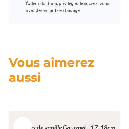
l’odeur du rhum, privilégiez le sucre si vous
avez des enfants en bas âge
Vous aimerez
aussi
Promo !
Gousses de vanille Gourmet | 17-18cm