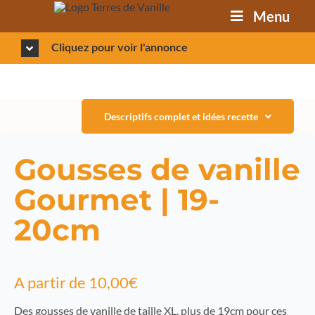
Passer
Menu
au
contenu
Cliquez pour voir l'annonce
Descriptifs complet et idées recette
Gousses de vanille
Gourmet | 19-
20cm
A partir de
10,00
€
Des gousses de vanille de taille XL, plus de 19cm pour ces