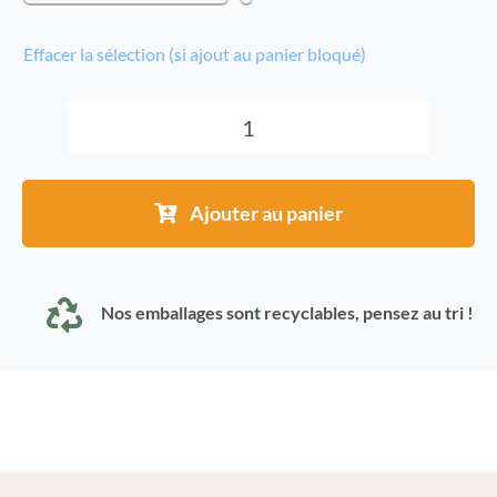
Effacer la sélection (si ajout au panier bloqué)
quantité
de
Gousses
Ajouter au panier
de
vanille
Gourmet
Nos emballages sont recyclables, pensez au tri !
|
19-
20cm