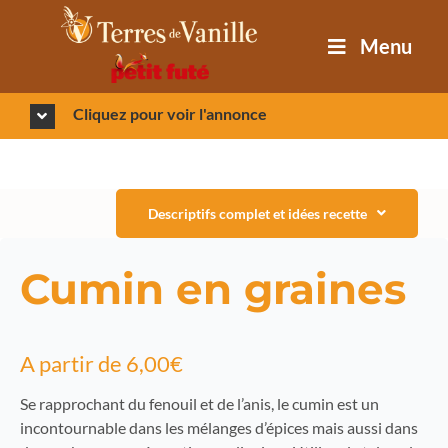
Passer
au
Menu
contenu
Cliquez pour voir l'annonce
Descriptifs complet et idées recette
Cumin en graines
A partir de
6,00
€
Se rapprochant du fenouil et de l’anis, le cumin est un
incontournable dans les mélanges d’épices mais aussi dans