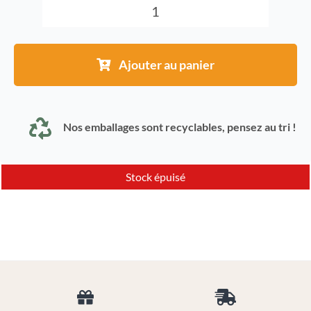
quantité
de
Cumin
Ajouter au panier
en
graines
Nos emballages sont recyclables, pensez au tri !
Stock épuisé