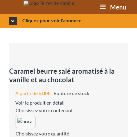
Passer
Menu
au
contenu
Cliquez pour voir l'annonce
Caramel beurre salé aromatisé à la
vanille et au chocolat
A partir de
6,00
€
Rupture de stock
Voir le produit en détail
contenant
quantité