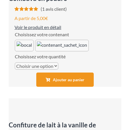
(
1
avis client)
Noté
1
5.00
sur
A partir de
5,00
€
5 basé sur
notation
Voir le produit en détail
client
contenant
quantité
Ajouter au panier
Confiture de lait à la vanille de