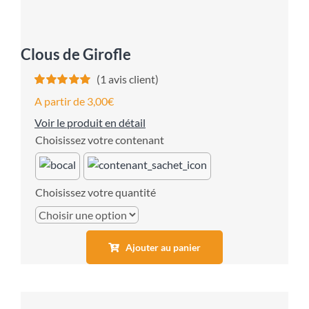
Clous de Girofle
(
1
avis client)
Noté
1
5.00
sur
A partir de
3,00
€
5 basé sur
notation
Voir le produit en détail
client
contenant
quantité
Ajouter au panier