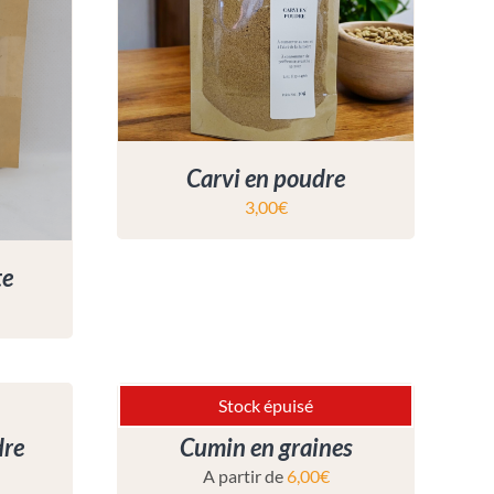
Carvi en poudre
3,00
€
te
Stock épuisé
dre
Cumin en graines
A partir de
6,00
€