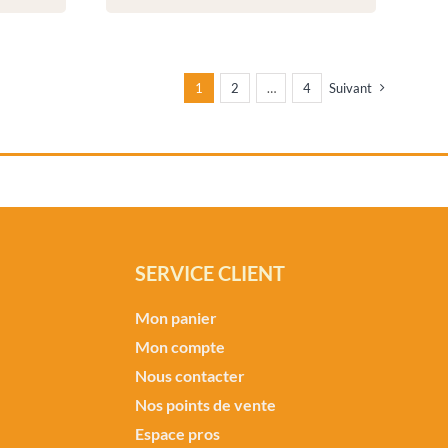
1
2
…
4
Suivant
SERVICE CLIENT
Mon panier
Mon compte
Nous contacter
Nos points de vente
Espace pros