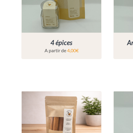
4 épices
An
A partir de
4,00
€