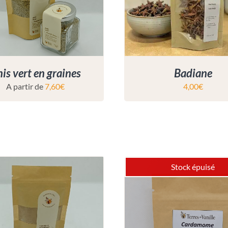
is vert en graines
Badiane
A partir de
7,60
€
4,00
€
Stock épuisé