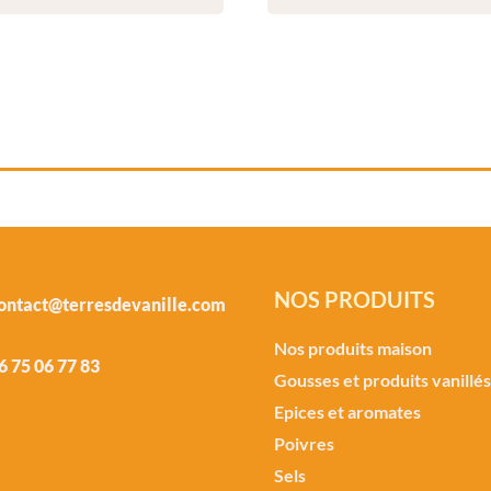
NOS PRODUITS
ontact@terresdevanille.com
Nos produits maison
6 75 06 77 83
Gousses et produits vanillés
Epices et aromates
Poivres
Sels